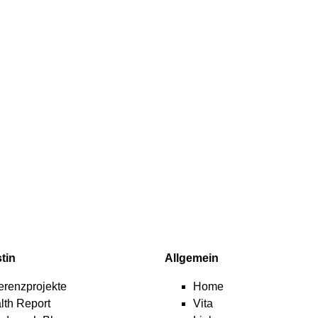
tin
Allgemein
erenzprojekte
Home
lth Report
Vita