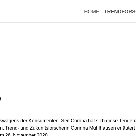
HOME
TRENDFORS
d
kaufswagens der Konsumenten. Seit Corona hat sich diese Tende
in. Trend- und Zukunftsforscherin Corinna Mühlhausen erläutert
om 26. November 2020.