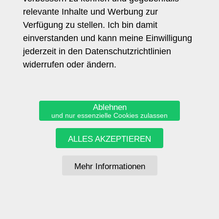
Health Report
relevante Inhalte und Werbung zur
Trendcoach Blog
Verfügung zu stellen. Ich bin damit
Allgemein
einverstanden und kann meine Einwilligung
Home
jederzeit in den Datenschutzrichtlinien
Vita
widerrufen oder ändern.
Links
Impressum
Datenschutz
Ablehnen
und nur essenzielle Cookies zulassen
ALLES AKZEPTIEREN
TRENDCOACH
CORINNA MUEHLHAUSEN
c.muehlhausen@trendcoach.de
Mehr Informationen