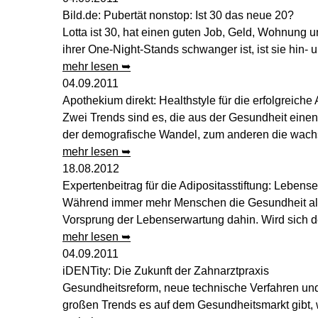
Bild.de: Pubertät nonstop: Ist 30 das neue 20?
Lotta ist 30, hat einen guten Job, Geld, Wohnung un
ihrer One-Night-Stands schwanger ist, ist sie hin- 
mehr lesen ➥
04.09.2011
Apothekium direkt: Healthstyle für die erfolgreiche
Zwei Trends sind es, die aus der Gesundheit eine
der demografische Wandel, zum anderen die wachsen
mehr lesen ➥
18.08.2012
Expertenbeitrag für die Adipositasstiftung: Lebens
Während immer mehr Menschen die Gesundheit als 
Vorsprung der Lebenserwartung dahin. Wird sich de
mehr lesen ➥
04.09.2011
iDENTity: Die Zukunft der Zahnarztpraxis
Gesundheitsreform, neue technische Verfahren un
großen Trends es auf dem Gesundheitsmarkt gibt, w