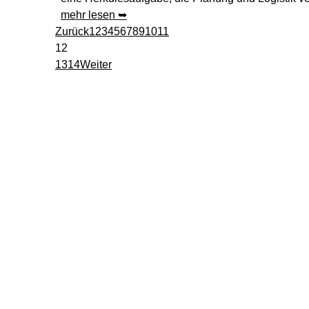
mehr lesen ➥
Zurück
1
2
3
4
5
6
7
8
9
10
11
12
13
14
Weiter