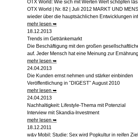
OTX World: Wie sich mit Werten Wert schöpfen läs
OTX World | Nr. 82 | Juli 2012 MARKT UND MENSCH
wieder über die hauptsächlichen Entwicklungen inf
mehr lesen ➥
18.12.2013
Trends im Getränkemarkt
Die Beschäftigung mit den großen gesellschaftlic
auf. Jeder Mensch hat eine Meinung zur Ernährung, 
mehr lesen ➥
24.04.2013
Die Kunden ernst nehmen und stärker einbinden
Veröffentlichung in "DIGEST" August 2010
mehr lesen ➥
24.04.2013
Nachhaltigkeit: Lifestyle-Thema mit Potenzial
Interview mit Skandia-Investment
mehr lesen ➥
18.12.2011
w&v Mobil: Studie: Sex wird Popkultur in reifen Zi