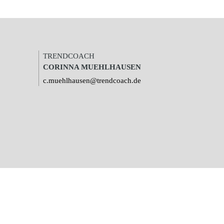
TRENDCOACH
CORINNA MUEHLHAUSEN
c.muehlhausen@trendcoach.de
ig verbessern zu können und gegebenfalls relevante
 den Datenschutzrichtlinien widerrufen oder ändern.