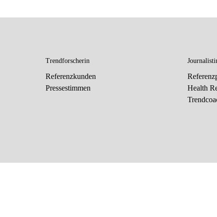
Trendforscherin
Journalisti
Referenzkunden
Referenzp
Pressestimmen
Health R
Trendcoa
X
Unsere Webseite nutzt Cookies und Tracking-Technol
Inhalte und Werbung zur Verfügung zu stellen. Ich bi
Ablehnen
und nur essenzielle Cookies zulassen