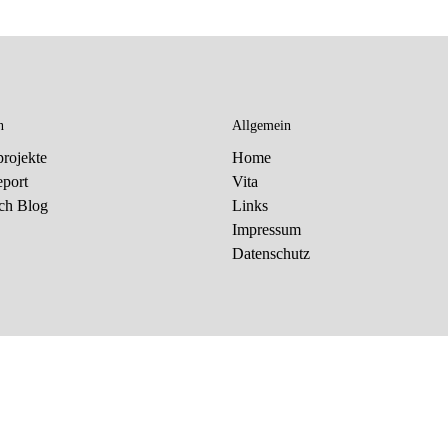
n
Allgemein
rojekte
Home
eport
Vita
ch Blog
Links
Impressum
Datenschutz
ogie von Dritten, um unsere Dienste optimal anbieten und stet
n damit einverstanden und kann meine Einwilligung jederzeit in