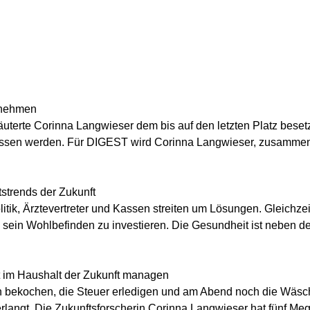
rnehmen
läuterte Corinna Langwieser dem bis auf den letzten Platz bes
ssen werden. Für DIGEST wird Corinna Langwieser, zusammen m
tstrends der Zukunft
tik, Ärztevertreter und Kassen streiten um Lösungen. Gleichzei
 in sein Wohlbefinden zu investieren. Die Gesundheit ist neben der
it im Haushalt der Zukunft managen
en bekochen, die Steuer erledigen und am Abend noch die Wäsche
rlangt. Die Zukunftsforscherin Corinna Langwieser hat fünf Mega