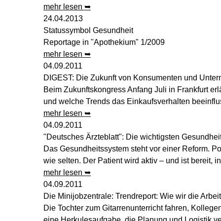
mehr lesen ➥
24.04.2013
Statussymbol Gesundheit
Reportage in "Apothekium" 1/2009
mehr lesen ➥
04.09.2011
DIGEST: Die Zukunft von Konsumenten und Unte
Beim Zukunftskongress Anfang Juli in Frankfurt er
und welche Trends das Einkaufsverhalten beeinflu
mehr lesen ➥
04.09.2011
"Deutsches Ärzteblatt": Die wichtigsten Gesundhei
Das Gesundheitssystem steht vor einer Reform. Poli
wie selten. Der Patient wird aktiv – und ist bereit,
mehr lesen ➥
04.09.2011
Die Minijobzentrale: Trendreport: Wie wir die Arbe
Die Tochter zum Gitarrenunterricht fahren, Kolleg
eine Herkulesaufgabe, die Planung und Logistik ve