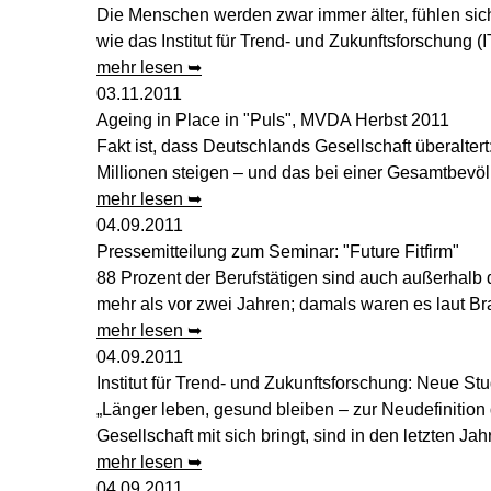
Die Menschen werden zwar immer älter, fühlen sich
wie das Institut für Trend- und Zukunftsforschung (
mehr lesen ➥
03.11.2011
Ageing in Place in "Puls", MVDA Herbst 2011
Fakt ist, dass Deutschlands Gesellschaft überalter
Millionen steigen – und das bei einer Gesamtbevölk
mehr lesen ➥
04.09.2011
Pressemitteilung zum Seminar: "Future Fitfirm"
88 Prozent der Berufstätigen sind auch außerhalb d
mehr als vor zwei Jahren; damals waren es laut B
mehr lesen ➥
04.09.2011
Institut für Trend- und Zukunftsforschung: Neue St
„Länger leben, gesund bleiben – zur Neudefinition d
Gesellschaft mit sich bringt, sind in den letzten 
mehr lesen ➥
04.09.2011